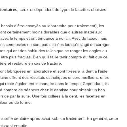
dentaires
, ceux-ci dépendent du type de facettes choisies :
s besoin d’être envoyés au laboratoire pour traitement), les
 sont certainement moins durables que d’autres matériaux
t avec le temps et ont tendance à noircir. Avec du tabac mais
es composites ne sont pas utilisées lorsqu’il s’agit de corriger
es qui ont des habitudes telles que se ronger les ongles ou
tre plus fragiles. Bien qu’il faille tenir compte du fait que ce
elé et restauré en cas de fracture.
ont fabriquées en laboratoire et sont fixées à la dent à l’aide
laine offrent des résultats esthétiques encore meilleurs, entre
, qui reste également inchangée dans le temps. Cependant, ils
and nombre de séances chez le dentiste pour obtenir un bon
rigé par la suite. Une fois collées à la dent, les facettes en
leur ou de forme.
ibilité dentaire après avoir subi ce traitement. En général, cette
aissant ensuite.